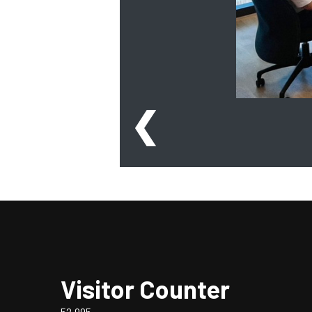
❮
Visitor Counter
52,995