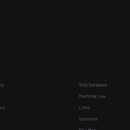
ty
Ship Database
Maritime Law
ery
Links
Sponsors
Site Map