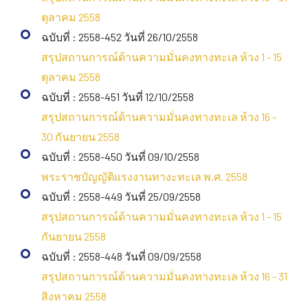
ตุลาคม 2558
ฉบับที่ : 2558-452 วันที่ 26/10/2558
สรุปสถานการณ์ด้านความมั่นคงทางทะเล ห้วง 1 - 15
ตุลาคม 2558
ฉบับที่ : 2558-451 วันที่ 12/10/2558
สรุปสถานการณ์ด้านความมั่นคงทางทะเล ห้วง 16 -
30 กันยายน 2558
ฉบับที่ : 2558-450 วันที่ 09/10/2558
พระราชบัญญัติแรงงานทางะทะเล พ.ศ. 2558
ฉบับที่ : 2558-449 วันที่ 25/09/2558
สรุปสถานการณ์ด้านความมั่นคงทางทะเล ห้วง 1 - 15
กันยายน 2558
ฉบับที่ : 2558-448 วันที่ 09/09/2558
สรุปสถานการณ์ด้านความมั่นคงทางทะเล ห้วง 16 - 31
สิงหาคม 2558