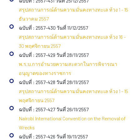
ฉบับที่ : 2557-431 วันที่ 25/12/2557
สรุปสถานการณ์ด้านความมั่นคงทางทะเล ห้วง 1 - 15
ธันวาคม 2557
ฉบับที่ : 2557-430 วันที่ 11/12/2557
สรุปสถานการณ์ด้านความมั่นคงทางทะเล ห้วง 16 -
30 พฤศจิกายน 2557
ฉบับที่ : 2557-429 วันที่ 28/11/2557
พ.ร.บ.การอำนวยความสะดวกในการพิจารณา
อนุญาตของทางราชการ
ฉบับที่ : 2557-428 วันที่ 28/11/2557
สรุปสถานการณ์ด้านความมั่นคงทางทะเล ห้วง 1 - 15
พฤศจิกายน 2557
ฉบับที่ : 2557-427 วันที่ 26/11/2557
Nairobi International Convention on the Removal of
Wrecks
ฉบับที่ : 2557-426 วันที่ 19/11/2557