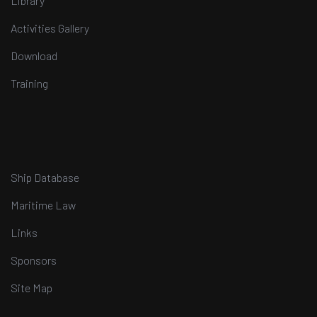
Library
Activities Gallery
Download
Training
Ship Database
Maritime Law
Links
Sponsors
Site Map