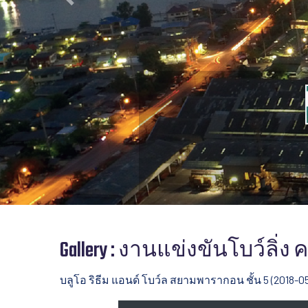
Previous
Gallery : งานแข่งขันโบว์ลิ่ง ครั
บลูโอ ริธีม แอนด์ โบว์ล สยามพารากอน ชั้น 5 (2018-0