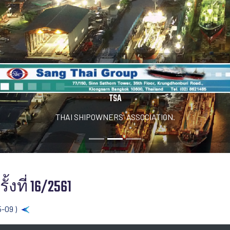
TSA
THAI SHIPOWNERS' ASSOCIATION.
้งที่ 16/2561
5-09 )
Back