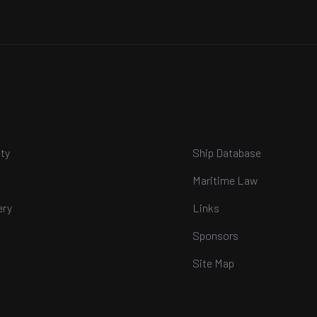
ty
Ship Database
Maritime Law
ery
Links
Sponsors
Site Map