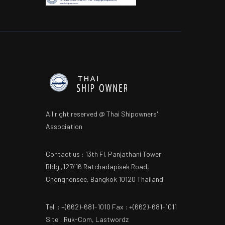
All right reserved @ Thai Shipowners'
Association
Contact us : 13th Fl. Panjathani Tower
Bldg.,127/16 Ratchadapisek Road,
Chongnonsee, Bangkok 10120 Thailand.
Tel. : +(662)-681-1010 Fax : +(662)-681-1011
Site : Ruk-Com, Lastwordz