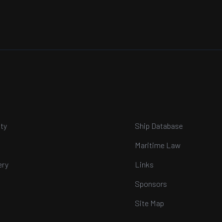
ty
Ship Database
Maritime Law
ery
Links
Sponsors
Site Map