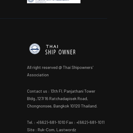
All right reserved @ Thai Shipowners'
Association
Contact us : 13th Fl. Panjathani Tower
Bldg.,127/16 Ratchadapisek Road,
Chongnonsee, Bangkok 10120 Thailand.
Tel. : +(662)-681-1010 Fax : +(662)-681-1011
Site : Ruk-Com, Lastwordz