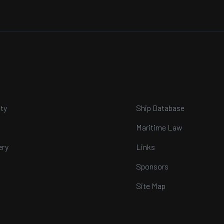
ty
Ship Database
Maritime Law
ery
Links
Sponsors
Site Map