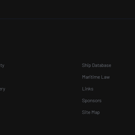
ty
Ship Database
Maritime Law
ery
Links
Sponsors
Site Map