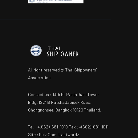
All right reserved @ Thai Shipowners'
Association
Contact us : 13th Fl. Panjathani Tower
Bldg.,127/16 Ratchadapisek Road,
Chongnonsee, Bangkok 10120 Thailand.
Tel. : +(662)-681-1010 Fax : +(662)-681-1011
Site : Ruk-Com, Lastwordz