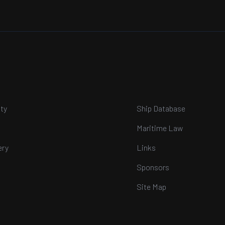
ty
Ship Database
Maritime Law
ery
Links
Sponsors
Site Map