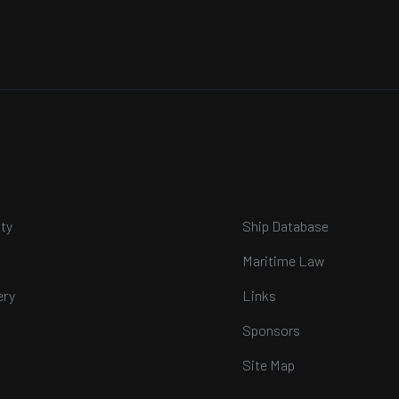
ty
Ship Database
Maritime Law
ery
Links
Sponsors
Site Map