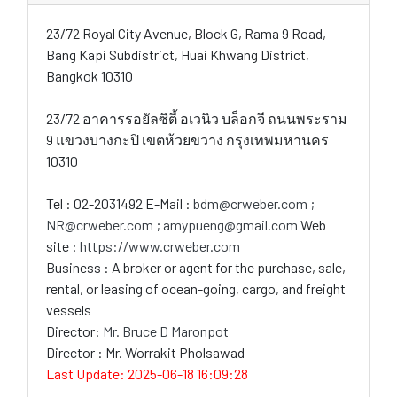
23/72 Royal City Avenue, Block G, Rama 9 Road,
Bang Kapi Subdistrict, Huai Khwang District,
Bangkok 10310
23/72 อาคารรอยัลซิตี้ อเวนิว บล็อกจี ถนนพระราม
9 แขวงบางกะปิ เขตห้วยขวาง กรุงเทพมหานคร
10310
Tel : 02-2031492 E-Mail :
bdm@crweber.com ;
NR@crweber.com ; amypueng@gmail.com
Web
site :
https://www.crweber.com
Business : A broker or agent for the purchase, sale,
rental, or leasing of ocean-going, cargo, and freight
vessels
Director:
Mr. Bruce D Maronpot
Director : Mr. Worrakit Pholsawad
Last Update: 2025-06-18 16:09:28