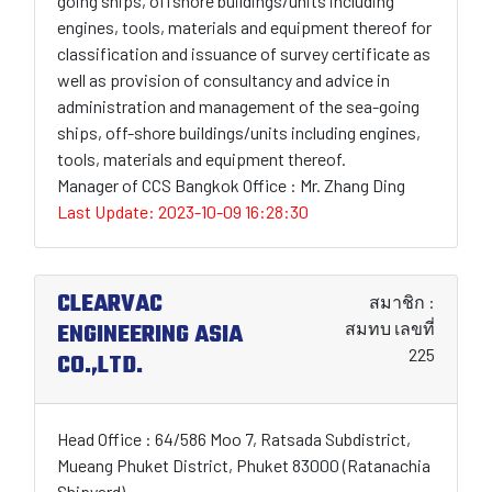
going ships, offshore buildings/units including
engines, tools, materials and equipment thereof for
classification and issuance of survey certificate as
well as provision of consultancy and advice in
administration and management of the sea-going
ships, off-shore buildings/units including engines,
tools, materials and equipment thereof.
Manager of CCS Bangkok Office : Mr. Zhang Ding
Last Update: 2023-10-09 16:28:30
CLEARVAC
สมาชิก :
ENGINEERING ASIA
สมทบ เลขที่
225
CO.,LTD.
Head Office : 64/586 Moo 7, Ratsada Subdistrict,
Mueang Phuket District, Phuket 83000 (Ratanachia
Shipyard)