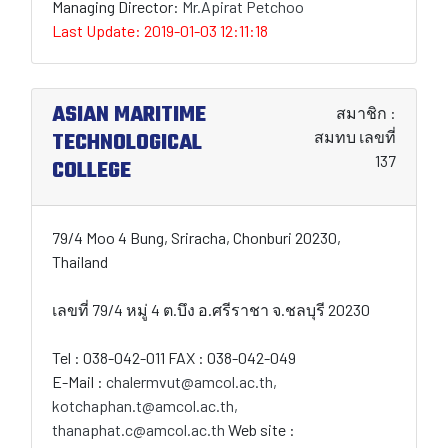
Managing Director:
Mr.Apirat Petchoo
Last Update: 2019-01-03 12:11:18
ASIAN MARITIME
สมาชิก :
TECHNOLOGICAL
สมทบ เลขที่
137
COLLEGE
79/4 Moo 4 Bung, Sriracha, Chonburi 20230,
Thailand
เลขที่ 79/4 หมู่ 4 ต.บึง อ.ศรีราชา จ.ชลบุรี 20230
Tel : 038-042-011 FAX : 038-042-049
E-Mail :
chalermvut@amcol.ac.th,
kotchaphan.t@amcol.ac.th,
thanaphat.c@amcol.ac.th
Web site :