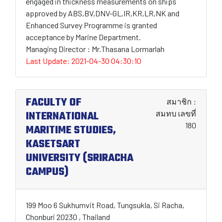
engaged in thickness measurements on ships
approved by ABS,BV,DNV-GL,IR,KR,LR,NK and
Enhanced Survey Programme is granted
acceptance by Marine Department.
Managing Director : Mr.Thasana Lormarlah
Last Update: 2021-04-30 04:30:10
FACULTY OF
สมาชิก :
INTERNATIONAL
สมทบ เลขที่
180
MARITIME STUDIES,
KASETSART
UNIVERSITY (SRIRACHA
CAMPUS)
199 Moo 6 Sukhumvit Road, Tungsukla, Si Racha,
Chonburi 20230 , Thailand