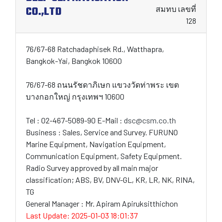
CO.,LTD
สมทบ เลขที่
128
76/67-68 Ratchadaphisek Rd., Watthapra,
Bangkok-Yai, Bangkok 10600
76/67-68 ถนนรัชดาภิเษก แขวงวัดท่าพระ เขต
บางกอกใหญ่ กรุงเทพฯ 10600
Tel : 02-467-5089-90 E-Mail :
dsc@csm.co.th
Business : Sales, Service and Survey. FURUNO
Marine Equipment, Navigation Equipment,
Communication Equipment, Safety Equipment.
Radio Survey approved by all main major
classification; ABS, BV, DNV-GL, KR, LR, NK, RINA,
TG
General Manager : Mr. Apiram Apiruksitthichon
Last Update: 2025-01-03 18:01:37