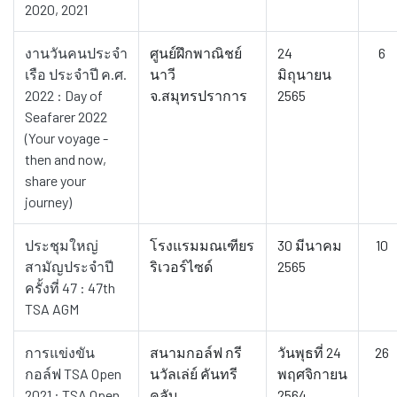
2020, 2021
งานวันคนประจำ
ศูนย์ฝึกพาณิชย์
24
6
เรือ ประจำปี ค.ศ.
นาวี
มิถุนายน
2022 : Day of
จ.สมุทรปราการ
2565
Seafarer 2022
(Your voyage -
then and now,
share your
journey)
ประชุมใหญ่
โรงแรมมณเฑียร
30 มีนาคม
10
สามัญประจำปี
ริเวอร์ไซด์
2565
ครั้งที่ 47 : 47th
TSA AGM
การแข่งขัน
สนามกอล์ฟ กรี
วันพุธที่ 24
26
กอล์ฟ TSA Open
นวัลเล่ย์ คันทรี
พฤศจิกายน
2021 : TSA Open
คลับ
2564