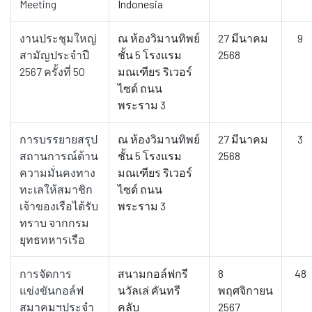
Meeting
Indonesia
งานประชุมใหญ่
ณ ห้องวิมานทิพย์
27 มีนาคม
9
สามัญประจำปี
ชั้น 5 โรงแรม
2568
2567 ครั้งที่ 50
มณเฑียร ริเวอร์
ไซด์ ถนน
พระราม 3
การบรรยายสรุป
ณ ห้องวิมานทิพย์
27 มีนาคม
3
สถานการณ์ด้าน
ชั้น 5 โรงแรม
2568
ความมั่นคงทาง
มณเฑียร ริเวอร์
ทะเลให้สมาชิก
ไซด์ ถนน
เจ้าของเรือได้รับ
พระราม 3
ทราบ จากกรม
ยุทธทหารเรือ
การจัดการ
สนามกอล์ฟกรี
8
48
แข่งขันกอล์ฟ
นวัลเล่ คันทรี
พฤศจิกายน
สมาคมฯประจำ
คลับ
2567