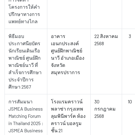
โครงการให้คำ
ปรึกษาทางการ
แพทย์ทางไกล
พิธีมอบ
อาคาร
22 สิงหาคม
3
ประกาศนียบัตร
เอนกประสงค์
2568
นักเรียนเดินเรือ
ศูนย์ฝึกพาณิชย์
พาณิชย์ ศูนย์ฝึก
นาวี อำเภอเมือง
พาณิชย์นาวี ที่
จังหวัด
สำเร็จการศึกษา
สมุทรปราการ
ประจำปีการ
ศึกษา 2567
การสัมมนา
โรงแรมคราวน์
30
10
JSMEA Business
พลาซ่า กรุงเทพ
กรกฎาคม
Matching Forum
ลุมพินีพาร์ค ห้อง
2568
in Thailand 2025 :
คราวน์ บอลรูม
JSMEA Business
ชั้น 21