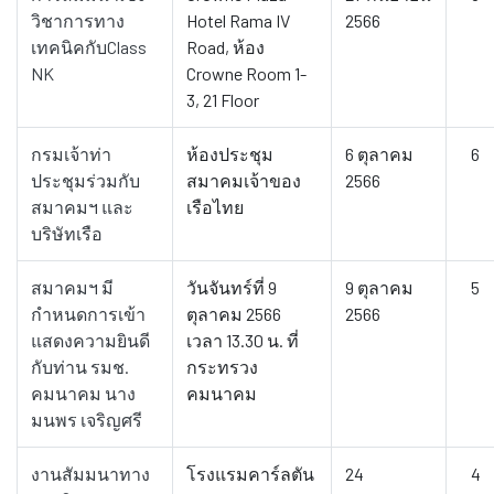
วิชาการทาง
Hotel Rama IV
2566
เทคนิคกับClass
Road, ห้อง
NK
Crowne Room 1-
3, 21 Floor
กรมเจ้าท่า
ห้องประชุม
6 ตุลาคม
6
ประชุมร่วมกับ
สมาคมเจ้าของ
2566
สมาคมฯ และ
เรือไทย
บริษัทเรือ
สมาคมฯ มี
วันจันทร์ที่ 9
9 ตุลาคม
5
กำหนดการเข้า
ตุลาคม 2566
2566
แสดงความยินดี
เวลา 13.30 น. ที่
กับท่าน รมช.
กระทรวง
คมนาคม นาง
คมนาคม
มนพร เจริญศรี
งานสัมมนาทาง
โรงแรมคาร์ลตัน
24
4