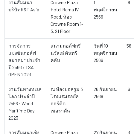
งานสัมมนา
Crowne Plaza
1
8
บริษัทR&T Asia
Hotel Rama IV
พฤศจิกายน
Road, ห้อง
2566
Crowne Room 1-
3, 21 Floor
การจัดการ
สนามกอล์ฟกรี
วันที่ 10
56
แข่งขันกอล์ฟ
นวัลเล่ คันทรี
พฤศจิกายน
สมาคมฯประจำ
คลับ
2566
ปี 2566 : TSA
OPEN 2023
งานวันทางทะเล
ณ ห้องบอลรูม 3
26 กันยายน
6
โลก ประจำปี
โรงแรมรอยัล
2566
2566 : World
ออร์คิด
Maritime Day
เชอราตัน
2023
การสัมมนาเชิง
Crowne Plaza
27 กันยายน
3