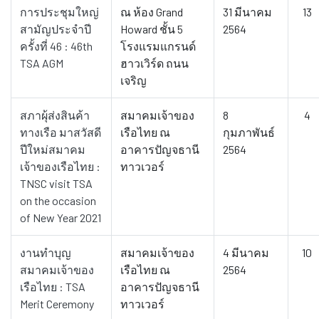
การประชุมใหญ่
ณ ห้อง Grand
31 มีนาคม
13
สามัญประจำปี
Howard ชั้น 5
2564
ครั้งที่ 46 : 46th
โรงแรมแกรนด์
TSA AGM
ฮาวเวิร์ด ถนน
เจริญ
สภาผุ้ส่งสินค้า
สมาคมเจ้าของ
8
4
ทางเรือ มาสวัสดี
เรือไทย ณ
กุมภาพันธ์
ปีใหม่สมาคม
อาคารปัญจธานี
2564
เจ้าของเรือไทย :
ทาวเวอร์
TNSC visit TSA
on the occasion
of New Year 2021
งานทำบุญ
สมาคมเจ้าของ
4 มีนาคม
10
สมาคมเจ้าของ
เรือไทย ณ
2564
เรือไทย : TSA
อาคารปัญจธานี
Merit Ceremony
ทาวเวอร์